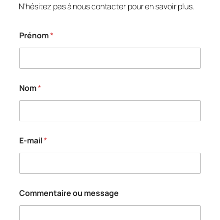
N’hésitez pas à nous contacter pour en savoir plus.
Prénom
*
C
Nom
*
o
m
m
e
n
t
E-mail
*
a
i
r
e
P
r
Commentaire ou message
é
n