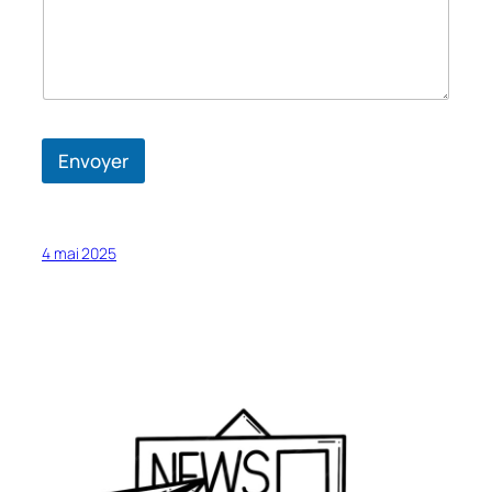
o
m
*
Envoyer
4 mai 2025