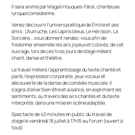
Il sera animé par Magali Houques-Féral, chanteuse
lyrique/comédienne.
Venez découvrir l’univers poétique de Émilie et ses
amis : L’Autruche, Les Lapins bleus, Le Hérisson, La
Sorcière… vous donnent rendez-vous afin de
fredonner ensemble les airs joyeux et colorés, de cet
ouvrage, lors de ces trois jours de stage mêlant
chant, danse et théâtre.
Le travail mêlera l’apprentissage du texte chanté et
parlé, l’expression corporelle, jeux vocaux et
découverte de la danse de comédie musicale. Il
s’agira d’allier bien être et aisance, en exprimant les
sentiments, au travers des airs chantés et du texte
interprété, dans une mise en scène adaptée.
Spectacle de 40 minutes en public du travail de
stage le vendredi 18 juillet à 17h15 au Forum (ouvert à
tous)